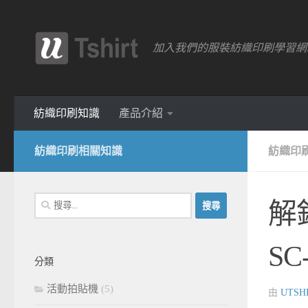
跳轉至內容
加入我們的服裝紡織印刷學習網
紡織印刷知識
產品介紹
紡織印刷相關知識
紡織印
搜
解
尋
關
SC
鍵
分類
字:
活動拍貼機
(5)
由
UTSH