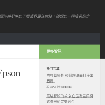
團隊將引導您了解業界最佳實踐，帶領您一同成長進步
更多資訊
熱門文章
son
防昇華膠漿-輕鬆解決面料移染
困擾!
39 views
|
0 comments
服裝膠膜的革命 白墨燙畫與柯
式燙畫的完美融合