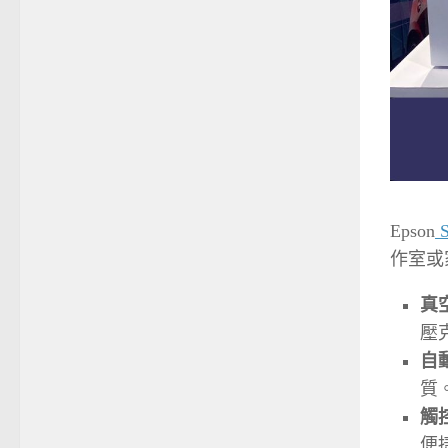
Epson
S
作室或
真
壓
自
質
觸
便