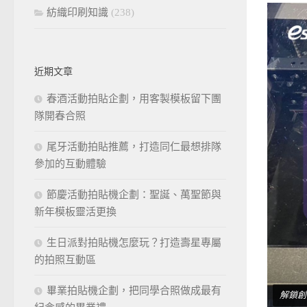
紡織印刷知識
(238)
近期文章
春酒活動拍貼企劃，用客製模板留下團
隊開春合照
尾牙活動拍貼推薦，打造同仁最想排隊
參加的互動體驗
節慶活動拍貼機企劃：聖誕、萬聖節與
新年模板靈活更換
生日派對拍貼機怎麼玩？打造壽星專屬
的拍照互動區
畢業拍貼機企劃，把同學合照做成最有
解鎖創