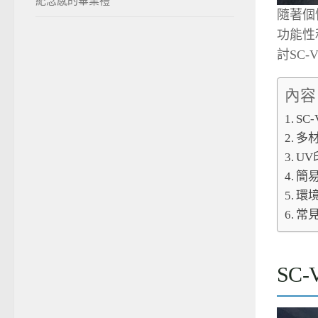
紀念感的畢業禮
隨著個性
功能性
討SC
內容
SC
多
U
簡
環
常
SC