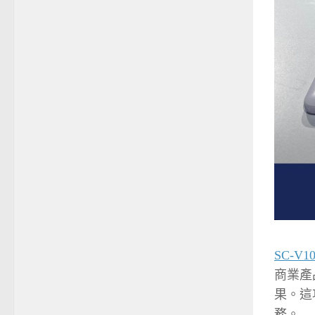
SC-V10
商業產
果。這
務。