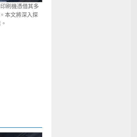
直噴印刷機憑借其多
。本文將深入探
業。