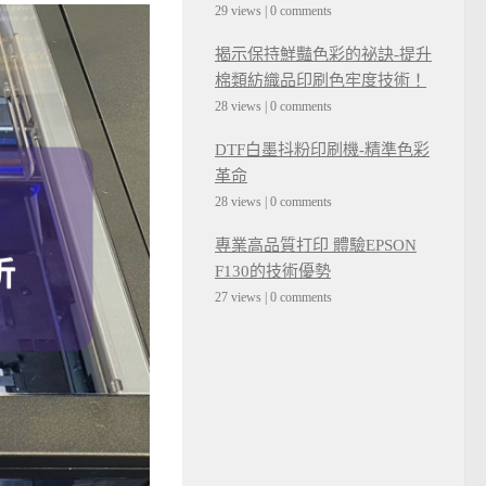
29 views
|
0 comments
揭示保持鮮豔色彩的祕訣-提升
棉類紡織品印刷色牢度技術！
28 views
|
0 comments
DTF白墨抖粉印刷機-精準色彩
革命
28 views
|
0 comments
專業高品質打印 體驗EPSON
F130的技術優勢
27 views
|
0 comments