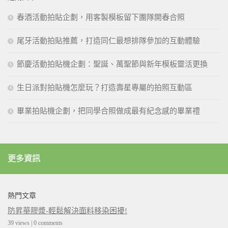
春酒活動拍貼企劃，用客製模板留下團隊開春合照
尾牙活動拍貼推薦，打造同仁最想排隊參加的互動體驗
節慶活動拍貼機企劃：聖誕、萬聖節與新年模板靈活更換
生日派對拍貼機怎麼玩？打造壽星專屬的拍照互動區
畢業拍貼機企劃，把同學合照做成最有紀念感的畢業禮
更多資訊
熱門文章
防昇華膠漿-輕鬆解決面料移染困擾!
39 views
|
0 comments