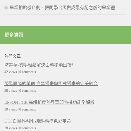
畢業拍貼機企劃，把同學合照做成最有紀念感的畢業禮
更多資訊
熱門文章
防昇華膠漿-輕鬆解決面料移染困擾!
42 views
|
0 comments
服裝膠膜的革命 白墨燙畫與柯式燙畫的完美融合
30 views
|
0 comments
EPSON F130高解析度熱昇華印表機功能全解析
30 views
|
0 comments
DTF白墨抖粉印刷機-精準色彩革命
28 views
|
0 comments