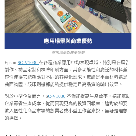
應用場景與商業優勢
Epson
SC-V1030
在各種商業應用中均表現卓越，特別是在廣告
製作、禮品定制和標牌印刷方面。其多功能性和廣泛的材料兼
容性使得它能夠應對不同的客製化需求。無論是平面材料還是
曲面物體，該印刷機都能夠提供穩定且高品質的輸出效果。
對於小型企業而言，S
C-V1030
不僅能提高生產效率，還能幫助
企業節省生產成本，從而實現更高的投資回報率。這對於想要
進入個性化商品市場的創業者或小型工作室來說，無疑是理想
的選擇。