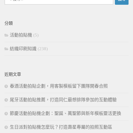
尋
關
鍵
分類
字:
活動拍貼機
(5)
紡織印刷知識
(238)
近期文章
春酒活動拍貼企劃，用客製模板留下團隊開春合照
尾牙活動拍貼推薦，打造同仁最想排隊參加的互動體驗
節慶活動拍貼機企劃：聖誕、萬聖節與新年模板靈活更換
生日派對拍貼機怎麼玩？打造壽星專屬的拍照互動區