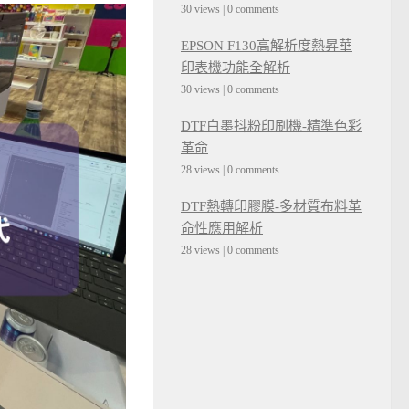
30 views
|
0 comments
EPSON F130高解析度熱昇華
印表機功能全解析
30 views
|
0 comments
DTF白墨抖粉印刷機-精準色彩
革命
28 views
|
0 comments
DTF熱轉印膠膜-多材質布料革
命性應用解析
28 views
|
0 comments