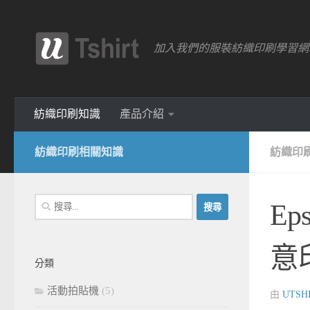
跳轉至內容
加入我們的服裝紡織印刷學習網
紡織印刷知識
產品介紹
紡織印刷相關知識
紡織印
搜
Ep
尋
關
意
鍵
分類
字:
活動拍貼機
(5)
由
UTSH