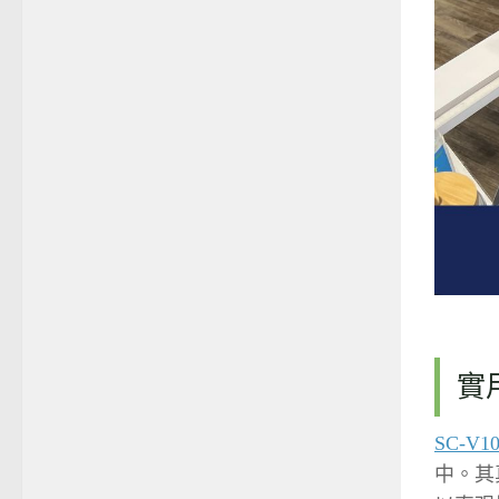
實
SC-V10
中。其