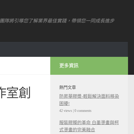
團隊將引導您了解業界最佳實踐，帶領您一同成長進步
更多資訊
熱門文章
工作室創
防昇華膠漿-輕鬆解決面料移染
困擾!
42 views
|
0 comments
服裝膠膜的革命 白墨燙畫與柯
式燙畫的完美融合