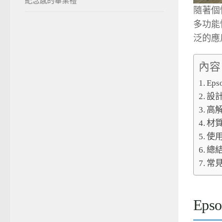
紀念感的畢業禮
隨著個性
多功能
泛的應
內容
Ep
設
高
材
使
總
常
Eps