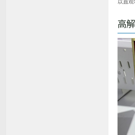
以直观
高