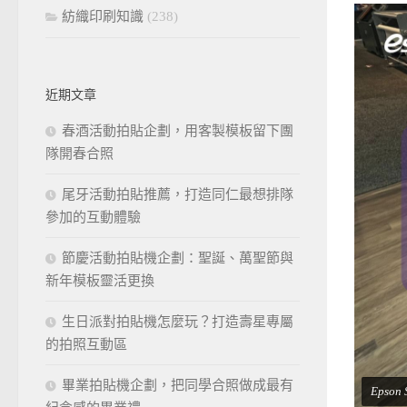
紡織印刷知識
(238)
近期文章
春酒活動拍貼企劃，用客製模板留下團
隊開春合照
尾牙活動拍貼推薦，打造同仁最想排隊
參加的互動體驗
節慶活動拍貼機企劃：聖誕、萬聖節與
新年模板靈活更換
生日派對拍貼機怎麼玩？打造壽星專屬
的拍照互動區
畢業拍貼機企劃，把同學合照做成最有
Epso