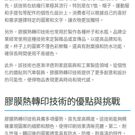
先，該技術在紡織行業極其流行，特別是在T恤、帽子、運動服
和手提包等配件的個性化設計上。消費者可以根據自己的喜好
和需求選擇特定的圖案和文字，讓衣物更加獨特。
另外，膠膜熱轉印技術也常用於製作各種杯子和水瓶。品牌企
業經常使用這種技術來定製贈品或宣傳品，以提高品牌知名
度。杯子上的圖案不僅色彩鮮豔，還具有耐磨損和防水功能，
確保長時間使用不易褪色。
此外，該技術也逐漸滲透到家庭裝飾和工業製造領域。從個性
化的牆貼到汽車裝飾，膠膜熱轉印技術提供了更多創意和設計
的可能性，使得物品表現更具時尚和現代感。
膠膜熱轉印技術的優點與挑戰
膠膜熱轉印技術具備多項優勢，首先是高精度。這技術能夠精
確重現圖案的細節和顏色，使得印刷效果清晰亮麗。第二，耐
久性強。轉印後的圖案通常具有防水、防擦、耐高溫的特性，