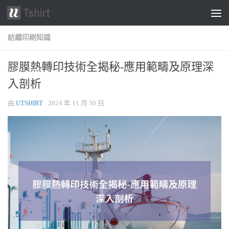
跳轉至內容
紡織印刷知識
膠膜熱轉印技術全揭秘-應用範疇及原理深
入剖析
由
UTSHIRT
·
2024 年 11 月 30 日