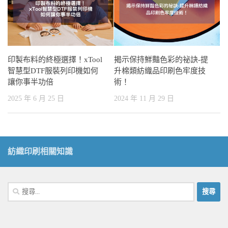
印製布料的終極選擇！xTool
揭示保持鮮豔色彩的祕訣-提
智慧型DTF服裝列印機如何
升棉類紡織品印刷色牢度技
讓你事半功倍
術！
2025 年 6 月 25 日
2024 年 11 月 29 日
紡織印刷相關知識
搜
尋
關
鍵