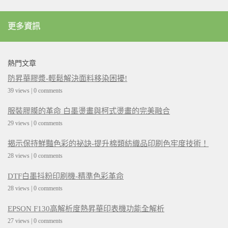
更多資訊
熱門文章
防昇華膠漿-輕鬆解決面料移染困擾!
39 views
|
0 comments
服裝膠膜的革命 白墨燙畫與柯式燙畫的完美融合
29 views
|
0 comments
揭示保持鮮豔色彩的祕訣-提升棉類紡織品印刷色牢度技術！
28 views
|
0 comments
DTF白墨抖粉印刷機-精準色彩革命
28 views
|
0 comments
EPSON F130高解析度熱昇華印表機功能全解析
27 views
|
0 comments