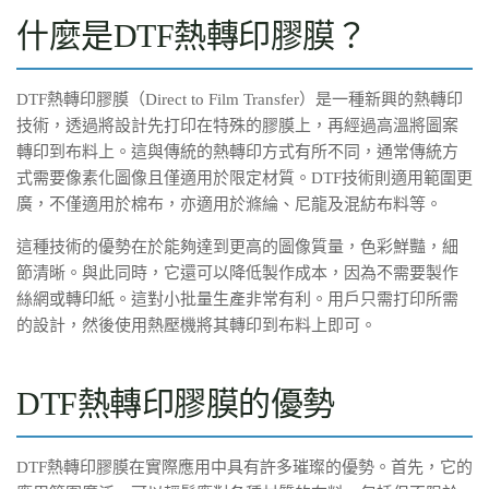
什麼是DTF熱轉印膠膜？
DTF熱轉印膠膜（Direct to Film Transfer）是一種新興的熱轉印
技術，透過將設計先打印在特殊的膠膜上，再經過高溫將圖案
轉印到布料上。這與傳統的熱轉印方式有所不同，通常傳統方
式需要像素化圖像且僅適用於限定材質。DTF技術則適用範圍更
廣，不僅適用於棉布，亦適用於滌綸、尼龍及混紡布料等。
這種技術的優勢在於能夠達到更高的圖像質量，色彩鮮豔，細
節清晰。與此同時，它還可以降低製作成本，因為不需要製作
絲網或轉印紙。這對小批量生產非常有利。用戶只需打印所需
的設計，然後使用熱壓機將其轉印到布料上即可。
DTF熱轉印膠膜的優勢
DTF熱轉印膠膜在實際應用中具有許多璀璨的優勢。首先，它的