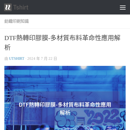
跳轉至內容
紡織印刷知識
DTF熱轉印膠膜-多材質布料革命性應用解
析
由
UTSHIRT
·
2024 年 7 月 22 日