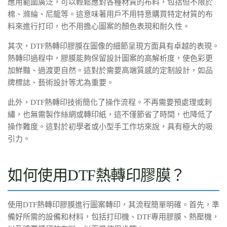
應用範圍廣泛，可以輕鬆應對各種材質的布料，包括但不限於
棉、滌綸、尼龍等。這意味著用戶不用特意購買特定材質的布
料來進行打印，也不用擔心圖案的顏色表現和耐久性。
其次，DTF熱轉印膠膜在圖像的細節呈現方面具有卓越的表現。
熱轉印過程中，膠膜能夠保留設計圖案的高解析度，使色彩更
加鮮豔、過渡更自然。這對於需要高端質感的定制設計，如品
牌標誌、藝術設計等尤為重要。
此外，DTF熱轉印技術簡化了操作流程。不再需要預處理或刺
繡，也無需製作絲網或轉印紙，這不僅節省了時間，也降低了
操作難度。這對於初學者或小型手工作坊來說，具有極大的吸
引力。
如何使用DTF熱轉印膠膜？
使用DTF熱轉印膠膜進行圖案轉印，其流程簡單明確。首先，準
備好所需的設備和材料，包括打印機、DTF專用膠膜、熱壓機，