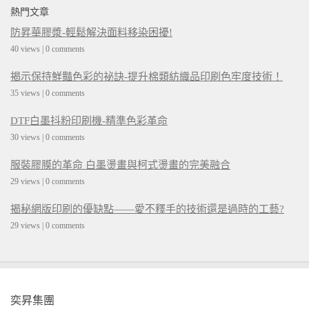
熱門文章
防昇華膠漿-輕鬆解決面料移染困擾!
40 views
|
0 comments
揭示保持鮮豔色彩的祕訣-提升棉類紡織品印刷色牢度技術！
35 views
|
0 comments
DTF白墨抖粉印刷機-精準色彩革命
30 views
|
0 comments
服裝膠膜的革命 白墨燙畫與柯式燙畫的完美融合
29 views
|
0 comments
揭秘網版印刷的優缺點——愛不釋手的技術還是過時的工藝?
29 views
|
0 comments
奕昇集團