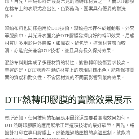
印。首先，棉絨布料是最為常見的熱轉印材質之一。而DTF膠膜
在棉布上的表現尤為出色，色彩飽滿，圖案具有優異的耐洗
性。
滌綸布料也同樣適用於DTF技術。滌綸通常存在於運動服、外套
等服飾中，其光滑表面允許DTF膠膜發揮良好的轉印效果。尼龍
材質則多用於戶外裝備，如風衣、背包等，這類材質表面較
滑，亦能完美兼容DTF技術，並且具有長久保持效果。
混紡布料則集成了多種材質的特性，對熱轉印技術要求較高。
幸運的是，DTF膠膜在混紡材質上的表現同樣出色，能夠保持圖
案的質感和耐久性，不會因材質的不同而影響到最終效果。
DTF熱轉印膠膜的實際效果展示
眾所周知，任何技術的拓展應用最終還是要看實際效果如何。
DTF熱轉印膠膜的應用展示正是這項技術的最好驗證。首先，將
設計打印在專用膠膜上，然後經過熱壓機的高溫壓制，就能將